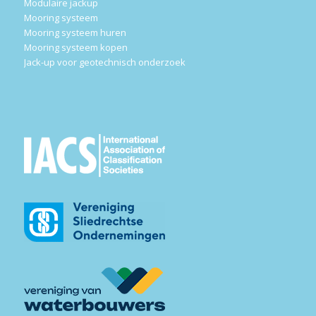
Modulaire jackup
Mooring systeem
Mooring systeem huren
Mooring systeem kopen
Jack-up voor geotechnisch onderzoek