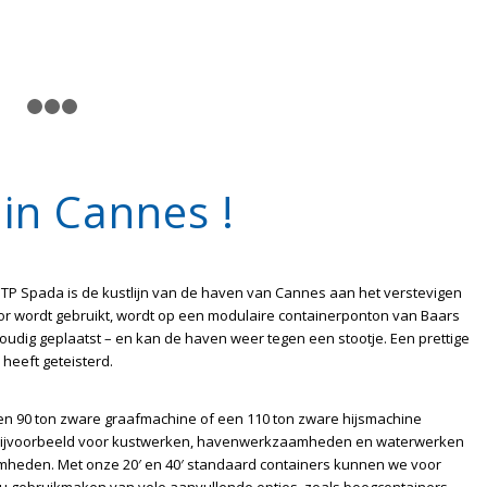
1
2
3
4
 in Cannes !
 TP Spada is de kustlijn van de haven van Cannes aan het verstevigen
r wordt gebruikt, wordt op een modulaire containerponton van Baars
udig geplaatst – en kan de haven weer tegen een stootje. Een prettige
 heeft geteisterd.
en 90 ton zware graafmachine of een 110 ton zware hijsmachine
, bijvoorbeeld voor kustwerken, havenwerkzaamheden en waterwerken
amheden. Met onze 20′ en 40′ standaard containers kunnen we voor