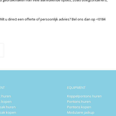
u gebruikmaken van vele aanvullende opties, zoals boegcontainers,
t u direct een offerte of persoonlijk advies? Bel ons dan op <0184
ENT
EQUIPMENT
 huren
Koppelpontons huren
 kopen
Pontons huren
rbak huren
Pontons kopen
rbak kopen
Modulaire jackup