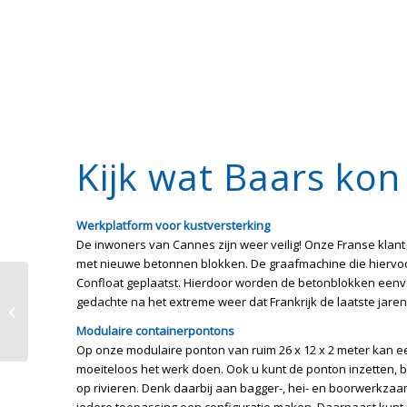
Kijk wat Baars kon
Werkplatform voor kustversterking
De inwoners van Cannes zijn weer veilig! Onze Franse klant
met nieuwe betonnen blokken. De graafmachine die hiervoo
Confloat geplaatst. Hierdoor worden de betonblokken eenvo
Baars sponsort het
gedachte na het extreme weer dat Frankrijk de laatste jaren
Baggerfestival
Sliedrecht
Modulaire containerpontons
Op onze modulaire ponton van ruim 26 x 12 x 2 meter kan e
moeiteloos het werk doen. Ook u kunt de ponton inzetten
op rivieren. Denk daarbij aan bagger-, hei- en boorwerkza