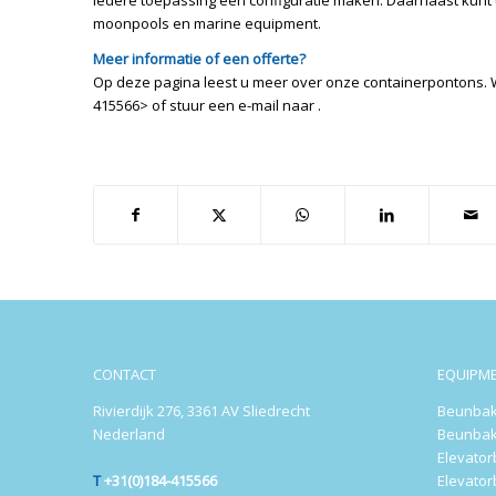
iedere toepassing een configuratie maken. Daarnaast kunt 
moonpools en marine equipment.
Meer informatie of een offerte?
Op deze pagina leest u meer over onze containerpontons. Wil
415566> of stuur een e-mail naar
.
CONTACT
EQUIPM
Rivierdijk 276, 3361 AV Sliedrecht
Beunbak
Nederland
Beunbak
Elevato
T
+31(0)184-415566
Elevato