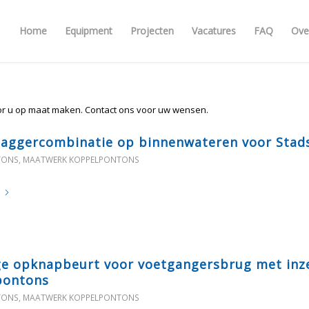
Home
Equipment
Projecten
Vacatures
FAQ
Ove
or u op maat maken. Contact ons voor uw wensen.
baggercombinatie op binnenwateren voor Stad
TONS
,
MAATWERK KOPPELPONTONS
e opknapbeurt voor voetgangersbrug met inz
pontons
TONS
,
MAATWERK KOPPELPONTONS