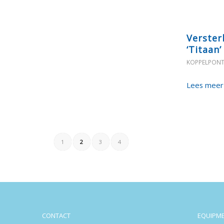
Verster
‘Titaan’
KOPPELPON
Lees meer
1
2
3
4
CONTACT
EQUIPM