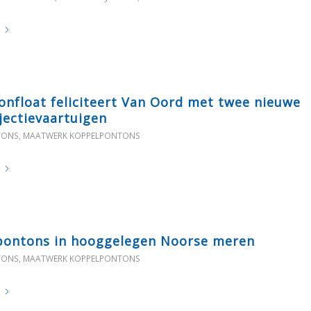
onfloat feliciteert Van Oord met twee nieuwe
jectievaartuigen
TONS
,
MAATWERK KOPPELPONTONS
pontons in hooggelegen Noorse meren
TONS
,
MAATWERK KOPPELPONTONS