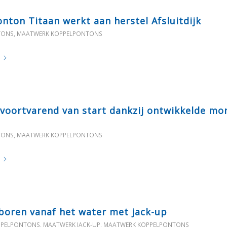
nton Titaan werkt aan herstel Afsluitdijk
TONS
,
MAATWERK KOPPELPONTONS
 voortvarend van start dankzij ontwikkelde mo
TONS
,
MAATWERK KOPPELPONTONS
boren vanaf het water met jack-up
PPELPONTONS
,
MAATWERK JACK-UP
,
MAATWERK KOPPELPONTONS