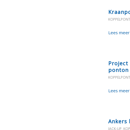
Kraanpo
KOPPELPON
Lees meer
Project
ponton
KOPPELPON
Lees meer
Ankers 
JACK-UP
,
KO