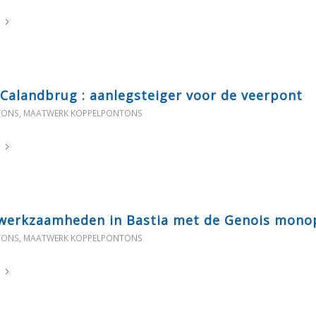
 Calandbrug : aanlegsteiger voor de veerpont
TONS
,
MAATWERK KOPPELPONTONS
werkzaamheden in Bastia met de Genois mon
TONS
,
MAATWERK KOPPELPONTONS