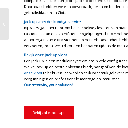
compacte 12 x 12 meter grote jack-up bestond uit modulair
Daarnaast hebben we een powerpack, lieren en bolders mee
gebruiksklaar in La Ciotat!
Brug kapot? Pontons
Jack-ups met deskundige service
overbruggen de
Bij Baars gaat het nooit om het simpelweg leveren van mater
reparatietijd
La Ciotat is dan ook zo efficiënt mogelijk ingericht. We he
aanbrengen van extra steunen op het dek. Bovendien hebbe
vervoeren, zodat we tijd konden besparen tijdens de monta
Bekijk onze jack-up vloot
Een jack-up is een modulair systeem dat in vele configura
Welke jack-up de beste oplossing biedt, hangt af van de locat
onze vloot
te bekijken. Ze worden stuk voor stuk geleverd m
vergunningen en professionele montage en instructies.
Our creativity, your solution!
Bekijk alle jack-ups