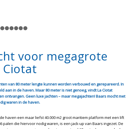
1
2
3
4
5
6
7
ht voor megagrote
 Ciotat
jachten van 80 meter lengte kunnen worden verbouwd en gerepareerd. In
d aan in de haven. Maar 80 meter is niet genoeg, vindt La Ciotat
nen ontvangen. Geen luxe jachten – maar megajachten! Baars mocht met
dig waren in de haven.
 haven een maar liefst 40.000 m2 groot maritiem platform met een lift
 palen die hiervoor nodig waren, is een jack-up van Baars ingezet. De