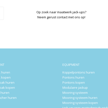
Op zoek naar maatwerk jack-ups?
Neem gerust contact met ons op!
ENT
EQUIPMENT
 huren
Koppelpontons huren
 kopen
Pontons huren
rbak huren
Pontons kopen
rbak kopen
Modulaire jackup
k huren
Mooring systeem
ncher huren
Mooring systeem huren
Mooring systeem kopen
Jack-up voor geotechnisch on