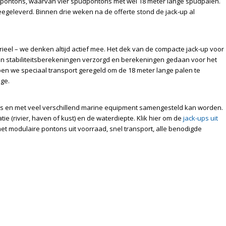
e pontons, waarvan vier spudpontons met wel 18 meter lange spudpalen.
geleverd. Binnen drie weken na de offerte stond de jack-up al
ieel – we denken altijd actief mee. Het dek van de compacte jack-up voor
bben stabiliteitsberekeningen verzorgd en berekeningen gedaan voor het
n we speciaal transport geregeld om de 18 meter lange palen te
ge.
ties en met veel verschillend marine equipment samengesteld kan worden.
ie (rivier, haven of kust) en de waterdiepte. Klik hier om de
jack-ups uit
et modulaire pontons uit voorraad, snel transport, alle benodigde