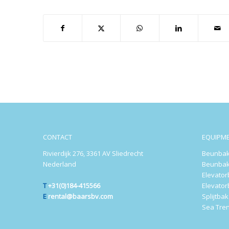
CONTACT
EQUIPM
Rivierdijk 276, 3361 AV Sliedrecht
Beunbak
Nederland
Beunbak
Elevato
T
+31(0)184-415566
Elevato
E
rental@baarsbv.com
Splijtba
Sea Tre