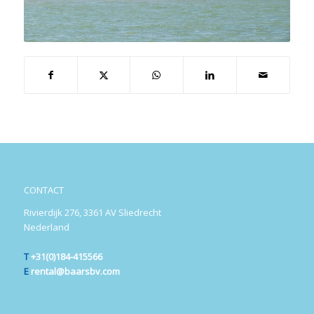
CONTACT
Rivierdijk 276, 3361 AV Sliedrecht
Nederland
T
+31(0)184-415566
E
rental@baarsbv.com