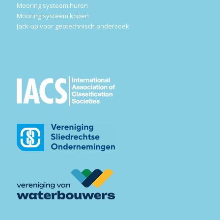
Mooring systeem huren
Mooring systeem kopen
Jack-up voor geotechnisch onderzoek