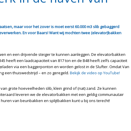
tsen, maar voor het zover is moet eerst 60.000 m3 slib gebaggerd
everwerken. En voor Baars! Want wij mochten twee (elevator)bakken
en en een drijvende steiger te kunnen aanleggen. De elevatorbakken
45 heeft een laadcapaciteit van 817 ton en de B48 heeft zelfs capaciteit
geladen via een baggerponton en worden gelost in de Slufter. Omdat Van
ring een thuiswedstrijd – en zo geregeld.
Bekijk de video op YouTube!
 van grote hoeveelheden slib, klein grind of (nat) zand. Ze kunnen
iteraard leveren we de elevatorbakken met een geldig communautair
t huren van beunbakken en splijtbakken kunt u bij ons terecht!