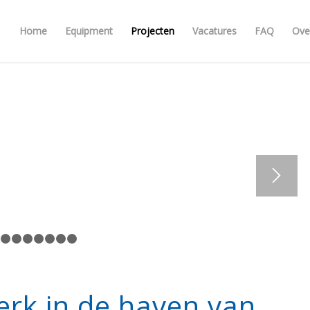
Home
Equipment
Projecten
Vacatures
FAQ
Ove
1
2
3
4
5
6
7
8
9
erk in de haven van