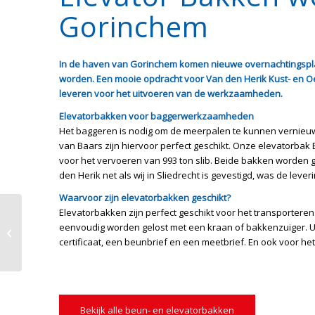
Gorinchem
In de haven van Gorinchem komen nieuwe overnachtingsplaa
worden. Een mooie opdracht voor Van den Herik Kust- en O
leveren voor het uitvoeren van de werkzaamheden.
Elevatorbakken voor baggerwerkzaamheden
Het baggeren is nodig om de meerpalen te kunnen vernieuw
van Baars zijn hiervoor perfect geschikt. Onze elevatorbak B
voor het vervoeren van 993 ton slib. Beide bakken worden 
den Herik net als wij in Sliedrecht is gevestigd, was de leve
Waarvoor zijn elevatorbakken geschikt?
Koppelpontons in
Elevatorbakken zijn perfect geschikt voor het transporteren
drinkwaterreservaat
eenvoudig worden gelost met een kraan of bakkenzuiger. U
de Gijster Natuurpark
certificaat, een beunbrief en een meetbrief. En ook voor he
Biesbosch
Bekijk alle beun- en elevatorbakken