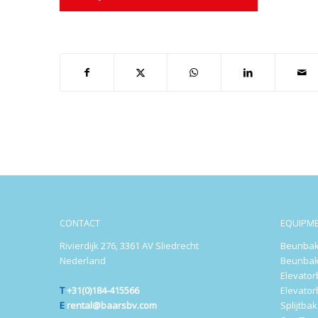
CONTACT
EQUIPM
Rivierdijk 276, 3361 AV Sliedrecht
Beunbak
Nederland
Beunbak
Elevato
T
+31(0)184-415566
Elevato
E
rental@baarsbv.com
Splijtba