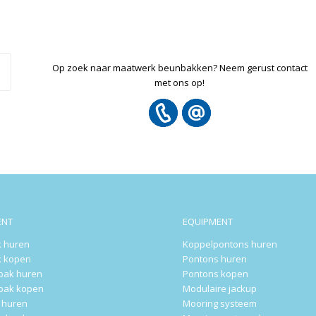
Op zoek naar maatwerk beunbakken? Neem gerust contact
met ons op!
ENT
EQUIPMENT
 huren
Koppelpontons huren
 kopen
Pontons huren
rbak huren
Pontons kopen
rbak kopen
Modulaire jackup
k huren
Mooring systeem