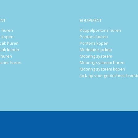
ENT
EQUIPMENT
 huren
Koppelpontons huren
 kopen
Pontons huren
rbak huren
Pontons kopen
rbak kopen
Modulaire jackup
k huren
Mooring systeem
ncher huren
Mooring systeem huren
Mooring systeem kopen
Jack-up voor geotechnisch on