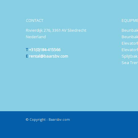
CONTACT
EQUIPM
Rivierdijk 276, 3361 AV Sliedrecht
Beunbak
Nederland
Beunbak
Elevato
T
+31(0)184-415566
Elevato
E
rental@baarsbv.com
Splijtba
Sea Tre
© Copyright - Baarsbv.com