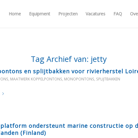
Home
Equipment
Projecten
Vacatures
FAQ
Ove
Tag Archief van:
jetty
ontons en splijtbakken voor rivierherstel Loir
TONS
,
MAATWERK KOPPELPONTONS
,
MONOPONTONS
,
SPLIJTBAKKEN
 platform ondersteunt marine constructie op 
landen (Finland)