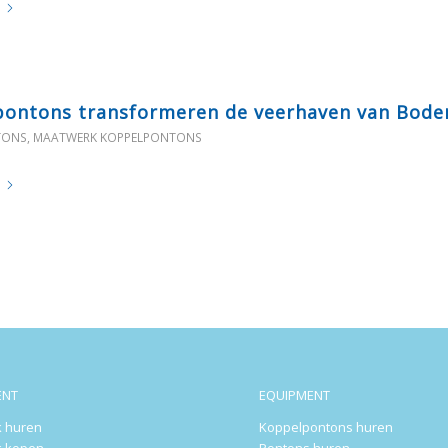
ontons transformeren de veerhaven van Bode
TONS
,
MAATWERK KOPPELPONTONS
ENT
EQUIPMENT
 huren
Koppelpontons huren