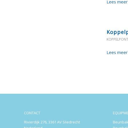
Lees meer
Koppelp
KOPPELPON
Lees meer
CONTACT
EQUIPM
Rivierdijk 276, 3361 AV Sliedrecht
Beunbak