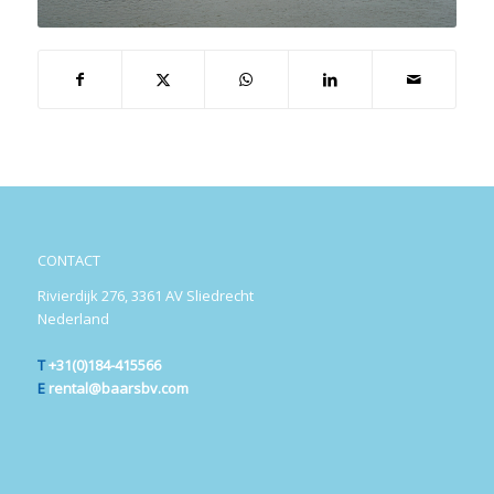
CONTACT
Rivierdijk 276, 3361 AV Sliedrecht
Nederland
T
+31(0)184-415566
E
rental@baarsbv.com