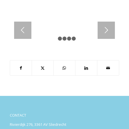
1
2
3
4
5
CONTACT
Rivierdijk 276, 3361 AV Sliedrecht